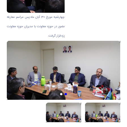
به گزارش روابط عمومی دانشگاه اراک در روز چهارشنبه مورخ 30 آبان ماه پس مراسم معارفه
دکتر بداغی فرد معاون پژوهشی و فناوری با حضور در حوزه معاونت با مدیران حوزه معاونت
پژوهشی دیدار نمود و در جریان برنامه های حوزه قرار گرفت.