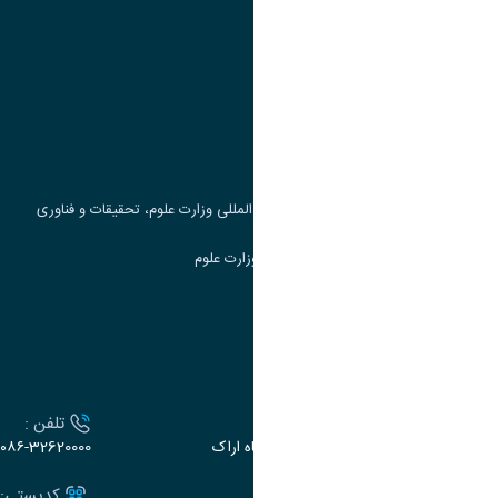
پیوند ها
وزارت علوم، تحقیقات و فناوری
پرتال دانشجویی صندوق رفاه
جست و جوی کتاب
مرکز مطالعات و همکاری های علمی بین المللی وزارت علوم، تحقیقات و فناوری
سامانه دریافت و پاسخگویی به شکایات وزارت علوم
سامانه سخا وزارت علوم
ارتباط با دانشگاه
آدرس :
تلفن :
اراک، میدان بسیج، بلوار سردشت، دانشگاه اراک
۰۸۶-32620000
ایمیل:
کدپستی: