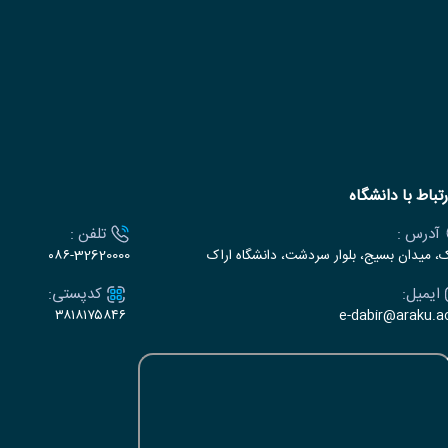
رتباط با دانشگاه
آدرس :
تلفن :
ک، میدان بسیج، بلوار سردشت، دانشگاه اراک
۰۸۶-32620000
ایمیل:
کدپستی:
۳۸۱۸۱۷۵۸۴۶
e-dabir@araku.ac