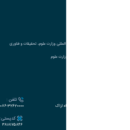
وزارت علوم، تحقیقات و فناوری
پرتال دانشجویی صندوق رفاه
جست و جوی کتاب
مرکز مطالعات و همکاری های علمی بین المللی وزارت علوم، تحقیقات و فناوری
سامانه دریافت و پاسخگویی به شکایات وزارت علوم
سامانه سخا وزارت علوم
ارتباط با دانشگاه
آدرس :
تلفن :
اراک، میدان بسیج، بلوار سردشت، دانشگاه اراک
۰۸۶-32620000
ایمیل:
کدپستی:
۳۸۱۸۱۷۵۸۴۶
e-dabir@araku.ac.ir