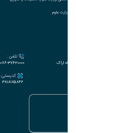
سامانه دریافت و پاسخگویی به شکایات وزارت علوم
سامانه سخا وزارت علوم
ارتباط با دانشگاه
آدرس :
تلفن :
اراک، میدان بسیج، بلوار سردشت، دانشگاه اراک
۰۸۶-32620000
ایمیل:
کدپستی:
۳۸۱۸۱۷۵۸۴۶
e-dabir@araku.ac.ir