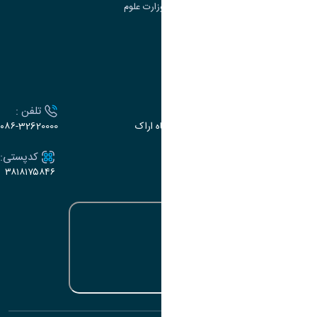
سامانه دریافت و پاسخگویی به شکایات وزارت علوم
سامانه سخا وزارت علوم
ارتباط با دانشگاه
آدرس :
تلفن :
اراک، میدان بسیج، بلوار سردشت، دانشگاه اراک
۰۸۶-32620000
ایمیل:
کدپستی:
۳۸۱۸۱۷۵۸۴۶
e-dabir@araku.ac.ir