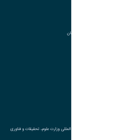
مدیریت تحصیلات تکمیلی
مرکز آموزش های آزاد و تخصصی
گروه جذب و هدایت استعداد های درخشان
تقویم آموزشی
پیوند ها
وزارت علوم، تحقیقات و فناوری
پرتال دانشجویی صندوق رفاه
جست و جوی کتاب
مرکز مطالعات و همکاری های علمی بین المللی وزارت علوم، تحقیقات و فناوری