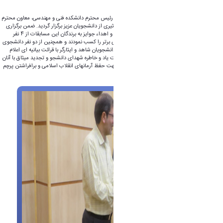
مهندسی برگزار نمود.
در این مراسم با حضور مدیر محترم شاهد و ایثارگر، رئیس محترم دانشکده فنی و مهندسی، معاون محترم
پژوهشی جناب آقای دکتر فضلعلی و حضور جمع کثیری از دانشجویان عزیز برگزار گردید. ضمن برگزاری
برنامه های متنوع صندلی داغ، اجرای مسابقات شاد و اهداء جوایز به برندگان این مسابقات از 4 نفر
دانشجوی شاهد و ایثارگری که در کنکور 97 رتبه های برتر را کسب نمودند و همچنین از دو نفر دانشجوی
فعال فرهنگی کانون ایثار تقدیر شد. در پایان برنامه دانشجویان شاهد و ایثارگر با قرائت بیانیه ای اعلام
نمودند که ضمن بزرگداشت روز دانشجو و گرامیداشت یاد و خاطره شهدای دانشجو و تجدید میثاق با آنان
و امام شهیدان، با لبیک به ندای امام خامنه ای در جهت حفظ آرمانهای انقلاب اسلامی و برافراشتن پرچم
سرخ حسینی، ادامه دهنده راه شهیدان خواهند بود.