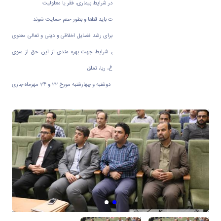
زندگی بانوان بخصوص دوران باردای، زایمان و در شرایط بیماری، فقر یا معلولیت
3-حمایت از حقوق کودکان صرف نظر از جنسیت باید قطعا و بطور حتم حمایت شوند.
4- حق برخوداری شهروندان از محیط مساعد برای رشد فضایل اخلاقی و دینی و تعالی معنوی
و بکارگیری همه امکانات خود را برای تامین شرایط جهت بهره مندی از این حق از سوی
دولت و نیز مبارزه با مفاسد اخلاقی از جمله دروغ، ریا، تملق
این دوره آموزشی در دو جلسه دیگر در روزهای دوشنبه و چهارشنبه مورخ 22 و 24 مهرماه جاری
برگزار خواهد شد.