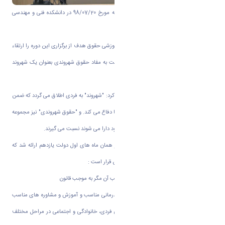
دوره آموزشی منشور حقوق شهروندی روز شنبه مورخ 98/07/20 در دانشکده فنی و مهندسی
سالن علم الهدی برگزارشد.
دکتر پیمان نمامیان، عضو هیات علمی گروه آموزشی حقوق هدف از برگزاری این دوره را ارتقاء
سطح آگاهی و شناخت کارکنان و مدیران نسبت به مفاد حقوق شهروندی بعنوان یک شهروند
بیان کرد.
دکتر نمامیان با اشاره به تعاریفی شهروند اظهار کرد: "شهروند" به فردی اطلاق می گردد که ضمن
شناسایی حقوق فردی و اجتماعی خود از آن ها دفاع می کند. و "حقوق شهروندی" نیز مجموعه
حقوقی که افراد به اعتبار موقعیت شهروندی خود دارا می شوند نسبت می گیرند.
وی ادامه داد: این منشور از سال 92 یعنی در همان ماه های اول دولت یازدهم ارائه شد که
دارای 120 ماده است که برخی از مفاد آن از این قرار است :
1-برخورداری شهروندان از حق حیات و عدم سلب آن مگر به موجب قانون
2-اختصاص برنامه ها و تسهیلات بهداشتی و درمانی مناسب و آموزش و مشاوره های مناسب
برای تامین سلامت جسمی و روانی در زندگی فردی، خانوادگی و اجتماعی در مراحل مختلف