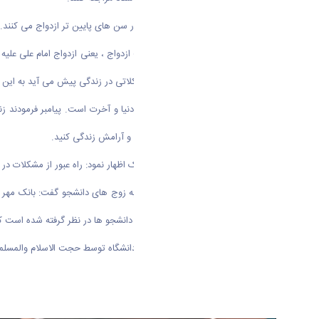
وی افزود: خوش به سعادت کسانی که در سن های پایین تر ازدواج می کنند
وی با اشاره به زیبا ترین الگو در بحث ازدواج ، یعنی ازدواج امام علی علیه
خداوند است. بنابر این روایت، اگر مشکلاتی در زندگی پیش می آید به ای
وی در ادامه تصریح کرد: زندگی پیوند دنیا و آخرت است. پیامبر فرمو
رزقتان در زندگی زیاد شود باید در صلح و آرامش زندگی کنید.
نماینده دفتر نهاد رهبری در دانشگاه اراک اظهار نمود: راه عبور از مشکلات در
ایشان در پایان ضمن اهدای هدایایی به زوج های دانشجو گفت: بانک مهر نی
برای زوج های دانشجو و هم برای سایر دانشجو ها در نظر گرفته شده است 
در پایان نیز خطبه عقد یک زوج جوان دانشگاه توسط حجت الاسلام والمسلم
گزارش:‌خانم زهرا امانی