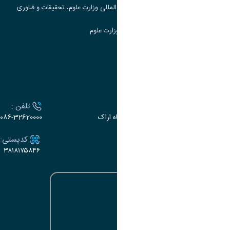
مرکز مطالعات و همکاری های علمی بین المللی وزارت علوم، تحقیقات و فناوری
سامانه دریافت و پاسخگویی به شکایات وزارت علوم
سامانه سخا وزارت علوم
ارتباط با دانشگاه
آدرس :
تلفن :
اراک، میدان بسیج، بلوار سردشت، دانشگاه اراک
۰۸۶-32620000
ایمیل:
کدپستی:
۳۸۱۸۱۷۵۸۴۶
e-dabir@araku.ac.ir