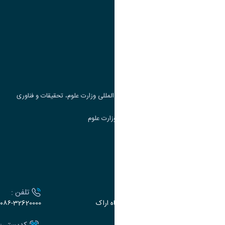
پیوند ها
وزارت علوم، تحقیقات و فناوری
پرتال دانشجویی صندوق رفاه
جست و جوی کتاب
مرکز مطالعات و همکاری های علمی بین المللی وزارت علوم، تحقیقات و فناوری
سامانه دریافت و پاسخگویی به شکایات وزارت علوم
سامانه سخا وزارت علوم
ارتباط با دانشگاه
آدرس :
تلفن :
اراک، میدان بسیج، بلوار سردشت، دانشگاه اراک
۰۸۶-32620000