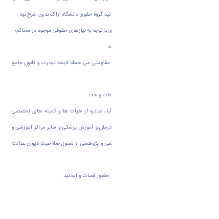
کردند. مهمترین موضوعات مطروحه توسط اساتید گروه حقوق دانشگاه اراک بدین شرح بود:
1- توجه ویژه به سرفصل دروس کارشناسی حقوق با توجه به نیازهای حقوقی موجود در محاکم؛
2- توجه به اصل پیشگیری به جای اصل مجازات؛
3- تسریع در تصویب قوانین مرتبط با اقتصاد مقاومتی من جمله لایحه تجارت و قانون جامع
داوری؛
4- جلوگیری از تصویب قوانین متعدد در موضوعات واحد؛
5- توجه به ماده واحده «خروج تصمیمات و آراء صادره از هیأت ها و کمیته های تخصصی
وزارتین علوم، تحقیقات و فناوری و بهداشت، درمان و آموزش پزشکی و سایر مراکز آموزشی و
پژوهشی در خصوص امور و شئون علمی، آموزشی و پژوهشی از شمول صلاحیت دیوان عدالت
اداری و سایر مراجع قضائی»؛
6- برگزاری جلسات مستمر نقد آرا در دانشگاه با حضور قضات و اساتید.