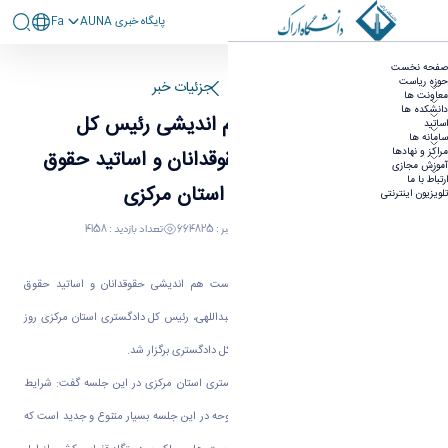
پايگاه خبری AUNA
Fa
برگزاری نشست هم اندیشی رئیس کل دادگستری
صفحه نخست
استان با حقوقدانان و اساتید حقوق دانشگاههای
حوزه ریاست
صفحه اصلی
جزئیات خبر
معاونت ها
استان مرکزی
دانشکده ها
برگزاری نشست هم اندیشی رئیس کل
اساتید
سامانه ها
مراکز و نهادها
دادگستری استان با حقوقدانان و اساتید حقوق
آموزش مجازی
ارتباط با ما
دانشگاههای استان مرکزی
تلویزیون اینترنتی
29 خرداد 1398 04:29
کد خبر : 664825
تعداد بازدید : 4158
به گزارش روابط عمومی دانشگاه اراک؛ نشست هم اندیشی حقوقدانان و اساتید حقوق
دانشگاههای استان مرکزی با حجت‌الاسلام عبداللهی، رئیس کل دادگستری استان مرکزی روز
چهارشنبه 29 خرداد ماه در سالن جلسات اداره‌ کل دادگستری برگزار شد.
حجت‌الاسلام قاسم عبداللهی، رئیس کل دادگستری استان مرکزی در این جلسه گفت: شرایط
قوه قضاییه شرایط ویژه است. موضوعات مطروحه در این جلسه بسیار متنوع و جدید است که