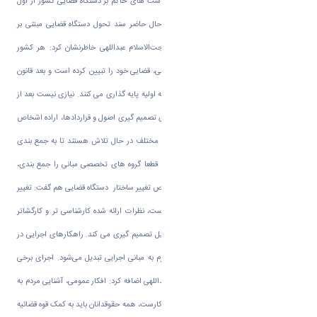
دستگاه را گاه با چالش مواجه کرده است. سیاست های حاکم بر دستگاه قضایی کشور از اول
انقلاب تا کنون دچار تحول شده است و در حال حاضر سند تحول دستگاه قضایی مبتنی بر
فرمایشات رهبری در دست اقدام است. حجت‌الاسلام عبداللهی خاطرنشان کرد: هر کشور
استقلال یافته‌ای از ابتدا سیاست های فرهنگی، قضایی خود را تبیین کرده است و بعد قانون
نویسی در محور قضایی را براساس اصول برپایه اولیه پایه گذاری می کنند. نیازی نیست بعد از
۴۰ سال بگویید نظر شخصی من، باید دید برای تصمیم گیری اصول و قراردادها، اراده اشخاص
حاکم است یا اصل عدالت قضایی. گروه های مختلف در حال تلاش هستند تا به جمع بندی
درستی در اصول تحول دستگاه قضایی برسند. قطعا گروه های تخصصی مبانی را جمع بندی،
دسته بندی و فایل بندی می کنند‌. وی در خصوص تغییر ساختار دستگاه قضایی هم گفت: تغییر
ساختار دستگاه قضایی در سند تحول مطرح است، نظرات ارائه شده کارشناسی تر و کارگشاتر
بوده و رئیس قوه با دید بازتری نسبت به مسایل تصمیم گیری می کند. راهکارهای اجرایی در
وهله اول نظریه است که در پردازش های لازم به مبانی اجرایی تبدیل می‌شود. اجرای برخی
دستورالعمل ها زمان برست. حجت‌الاسلام عبداللهی اضافه کرد: افکار عمومی، آشنایی مردم به
قانون مداری از مهمترین برنامه‌های در دستور کارست، همه حقوقدانان باید به کمک قوه قضائیه