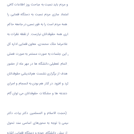
بشتابند. ایشان تصریح کرد: باید به روز باشیم، و مردم باید نسبت به مباحث روز اطلاعات کافی
داشته باشند. باید سعی کنیم رضایتمندی و اعتماد سازی مردم نسبت به دستگاه قضایی را
افزایش داده و بتوانیم عدالت قضایی که مدنظر همه مردم است را به طور نسبی در جامعه حاکم
کنیم. برای نهادینه کردن این اصل نهم به همکاری همه حقوقدانان نیازست. از نقطه نظرات به
عنوان طرح های کارشناسی استفاده می کنیم. غلامرضا ملک محمدی، معاون قضایی اداره کل
دادگستری استان مرکزی هم گفت: سعی داریم این جلسات به صورت مستمر به صورت فصلی
با موضوعات خاص ادامه داشته باشد. پس از اتمام تعطیلی دانشگاه ها در مهر ماه از حضور
دانشجویان نخبه در جلسات استفاده کنیم. وی هدف از برگزاری نشست هم‌اندیشی حقوقدانان
و اساتید دانشگاه را ایجاد فضای تعاملی بیان کرد و افزود: در کنار هم بودن به انسجام و اجرای
برنامه‌های هماهنگ کمک می کند. آشنایی با دغدغه ها و مشکلات حقوقدانان می توان گام
های بهتری را در راستای هم افزایی برداشت.
سه تن از اساتید گروه حقوق دانشگاه اراک (حجت الاسلام و المسلمین دکتر بیات، دکتر
نمامیان، دکتر کاویار) نیز در این نشست صمیمی با توجه به محورهای اساسی سند تحول
قضایی به بیان راهکارهایی برای تعامل بیش از پیش دانشگاه، حوزه و دستگاه قضایی اشاره