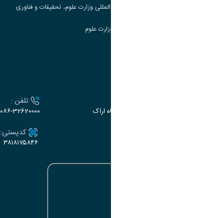
مرکز مطالعات و همکاری های علمی بین المللی وزارت علوم، تحقیقات و فناوری
سامانه دریافت و پاسخگویی به شکایات وزارت علوم
سامانه سخا وزارت علوم
ارتباط با دانشگاه
آدرس :
تلفن :
اراک، میدان بسیج، بلوار سردشت، دانشگاه اراک
۰۸۶-32620000
ایمیل:
کدپستی:
۳۸۱۸۱۷۵۸۴۶
e-dabir@araku.ac.ir