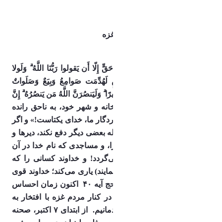
معجزه مقاومت
بیانیه در پی اعلام آتش بس در غزه
بسم الله الرحمن الرحیم 
الَّذینَ أُخرِجوا مِن دِیارِهِم بِغَیرِ حَقٍّ إِلّا أَن یَقولوا رَبُّنَا اللَّهُ ۗ وَلَولا 
دَفعُ اللَّهِ النّاسَ بَعضَهُم بِبَعضٍ لَهُدِّمَت صَوامِعُ وَبِیَعٌ وَصَلَواتٌ 
وَمَساجِدُ یُذکَرُ فیهَا اسمُ اللَّهِ کَثیرًا ۗ وَلَیَنصُرَنَّ اللَّهُ مَن یَنصُرُهُ ۗ إِنَّ 
اللَّهَ لَقَوِیٌّ عَزیزٌ
همانها که از خانه و شهر خود، به ناحق رانده 
شدند، جز اینکه می‌گفتند: «پروردگار ما، خدای یکتاست!» و اگر 
خداوند بعضی از مردم را بوسیله بعضی دیگر دفع نکند، دیرها و 
صومعه‌ها، و معابد یهود و نصارا، و مساجدی که نام خدا در آن 
بسیار برده می‌شود، ویران می‌گردد! و خداوند کسانی را که 
یاری او کنند (و از آیینش دفاع نمایند) یاری می‌کند؛ خداوند قوی 
و شکست ناپذیر است.
سوره حج آیه ۴۰
اکنون زمان احساس 
شرف است و ما مردم ایران در کنار مردم غزه با افتخار به 
حماسه مقاومت میبالیم و شادمانیم.
از ابتدای ۷ اکتبر، صحنه 