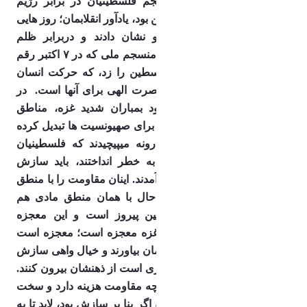
های مقاومت و مبارزه منسجم فلسطینیان در برابر رژیم 
صهیونسیتی برایمان شوق آفرین بود، یادآور انقلابمان؛ روز هایی 
که مردم اراده ملی خود رو نشان دادند و دربرابر ظلم 
ایستادگی کردند. همین حرکت منسجم ملی که در ۷ اکتبر رقم 
خورد جرقه پیروزی مردمِ فلسطین را زد، که حرکت انسان 
برای حق نقطه شروع نزول نصرت الهی برای آنها است.
در 
حالی که فلسطینیان، با وجود بمباران شدید غزه، مناطق 
اشغالی را به منطقه ای ناامن برای صهیونسیت ها تبدیل کرده 
بودند، عده ای نسخه های وارونه میپیچیدند که فلسطینیان 
اشتباه کردند و خودشان را به خطر انداختند، باید سازش‌ 
میکردند و با اسرائیل کنار می آمدند. اینان مقاومت را با منطق 
مادی‌شان بازنده میدیدند اما حال با همان منطق مادی هم 
مقاومت پیروز است؛ فلسطین پیروز است و این معجزه 
مقاومت است‌.
آتش بس در غزه معجزه است؛ معجزه است 
برای کسانی که به مقاومت ایمان بیاورند و خیال واهی سازش 
با آنهایی که کینه‌شان با ما شتری است از ذهنشان بیرون کنند. 
مردم غزه نشان دادند که اگر چه مقاومت هزینه دارد و سخت 
است، اما راه پیروزی است که اگر بنا بر سازش بود، لابد تا به 