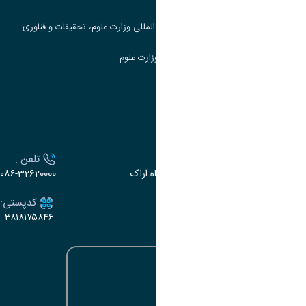
مرکز مطالعات و همکاری های علمی بین المللی وزارت علوم، تحقیقات و فناوری
سامانه دریافت و پاسخگویی به شکایات وزارت علوم
سامانه سخا وزارت علوم
ارتباط با دانشگاه
آدرس :
تلفن :
اراک، میدان بسیج، بلوار سردشت، دانشگاه اراک
۰۸۶-32620000
ایمیل:
کدپستی:
۳۸۱۸۱۷۵۸۴۶
e-dabir@araku.ac.ir