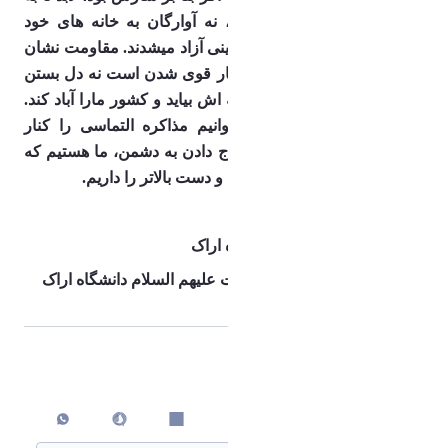
حال نه حماسی وجود داشت، نه آوارگان به خانه های خود 
بازمیگشتند و نه اسرای فلسطینی آزاد میشدند. مقاومت نشان 
داد که تنها راه مبارزه با استکبار قوی شدن است نه دل بستن 
به نیروی خارجی که با سرمایه اش بیاید و کشور مارا آباد کند. 
آن وقتی که قوی شدیم میتوانیم مذاکره التماسی را کنار 
بگذاریم و اینجاست که بجای باج دادن به دشمن، ما هستیم که 
شروط مذاکره را تعیین میکنیم و دست بالاتر را داریم.
بسیج دانشجویی دانشگاه اراک 
انجمن اسلامی مستقل دانشگاه اراک 
هیئت دانشجویی محبان اهل بیت علیهم السلام دانشگاه اراک
اشتراک گذاری
چاپ کردن