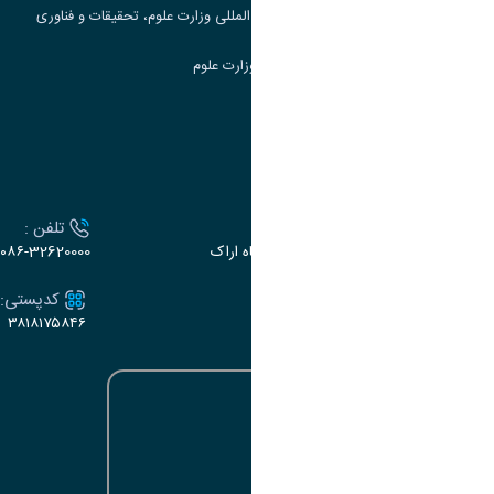
مرکز مطالعات و همکاری های علمی بین المللی وزارت علوم، تحقیقات و فناوری
سامانه دریافت و پاسخگویی به شکایات وزارت علوم
سامانه سخا وزارت علوم
ارتباط با دانشگاه
آدرس :
تلفن :
اراک، میدان بسیج، بلوار سردشت، دانشگاه اراک
۰۸۶-32620000
ایمیل:
کدپستی:
۳۸۱۸۱۷۵۸۴۶
e-dabir@araku.ac.ir