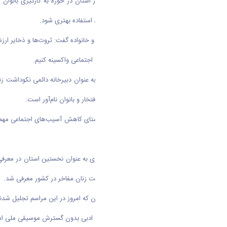
استاندار مرکزی اضافه کرد: شرایط امروز استان در حوزه به کارگیری بانوا
سمت‌های خاص و مدیریت های مرتبط استفاده بهتری شود.
در ادامه مشاور وزیر کشور در امور زنان و خانواده گفت: ثروت‌ها و ذخایر ارز
و خودمان را در برابر آسیب‌های فردی و اجتماعی واکسینه کنیم
.
وی در ادامه اظهار نمود: استان مرکزی به عنوان دبیرخانه دائمی نکوداشت 
طولانی در راستای شناسایی مشاهیر پرافتخار و بانوان نام‌آور است.
وی افزود: با توجه به اینکه تلاش در راستای کاهش آسیب‌های اجتماعی مهم‌
موثر صورت گیرد.
نظری‌پورکیایی تصریح کرد: استان مرکزی به عنوان نخستین استان در معرفی ز
مرکزی به عنوان دبیرخانه دائمی نکوداشت زنان مفاخر در کشور معرفی شد.
وی افزود: هر کدام از ۱۲ زن مفاخر استان که امروز در این مراسم تجلیل شدند می‌توانند به تنهایی ساعت‌ها موضوع گفتگوی زنان جامعه باشند، بر این اساس در صدد هستیم که این مفاخر را به عنوان الگو و اهداف آینده معرفی کنیم.
شاه‌ رضایی بیان کرد: آثار شعرا و فعالان ادبی بدون گسترش موسیقی ملی ام