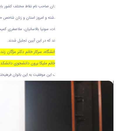
وی افزود: ویژگی های مفاخر و اندیشمندان صاحب نام نقاط مختلف کشور بای
در پایان این آِیین از ۱۲ بانوی نام آور گذشته و امروز استان و زنان شاخص حال حاضر تجلیل شد.
عالم تاج قائم مقامی، قدس السلطنه بیات، سونیا بالاسانیان، ملاصغری کمی
اراکی ۱۲ بانوی مفاخر استان مرکزی بودند که در این آیین تجلیل شدند.
ضمنا از سه تن از اساتید فرهیخته دانشگاه، سرکار خانم دکتر مژگان 
دارویی دانشگاه اراک و نیز از سرکار خانم ملیکا برون دانشجوی دانشکده
روابط عمومی دانشگاه اراک ضمن تبریک این موفقیت به این بانوان فرهیخته 