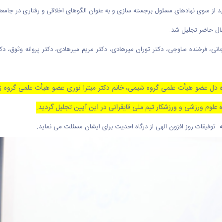
د از سوی نهادهای مسئول برجسته سازی و به عنوان الگوهای اخلاقی و رفتاری در جامع
جانی، فرخنده ساوجی، دکتر توران میرهادی، دکتر مریم میرهادی، دکتر پروانه وثوق، د
زنده دل عضو هیأت علمی گروه شیمی، خانم دکتر میترا نوری عضو هیأت علمی گروه
 علوم ورزشی و ورزشکار تیم ملی قایقرانی در این آیین تجلیل گردید.
توفیقات روز افزون الهی از درگاه احدیت برای ایشان مسئلت می نماید.