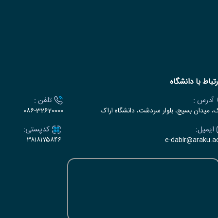
رتباط با دانشگاه
آدرس :
تلفن :
ک، میدان بسیج، بلوار سردشت، دانشگاه اراک
۰۸۶-32620000
ایمیل:
کدپستی:
۳۸۱۸۱۷۵۸۴۶
e-dabir@araku.ac