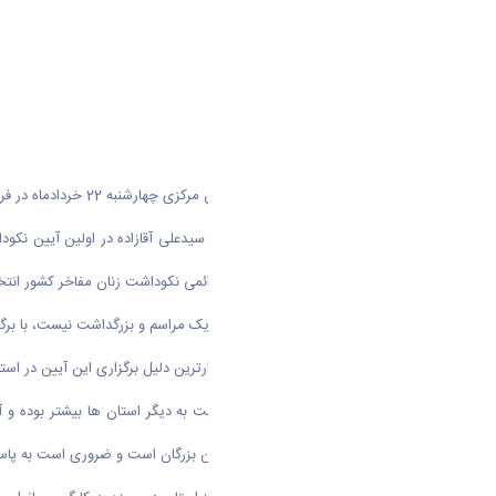
اولین آیین نکوداشت زنان مفاخر استان مرکزی چهارشنبه 22 خردادماه در فرهنگسرای شهر واقع در شهرصنعتی اراک برگزار گردید.
شده استان مرکزی به عنوان دبیرخانه دائمی نکوداشت زنان مفاخر کشور انت
وی افزود: هدف نهایی ما صرفا برگزاری یک مراسم و بزرگداشت نیست، با برگزا
آقازاده بیان کرد: شاید مهمترین و استوارترین دلیل برگزاری این آیین در اس
وی ادامه داد: مفاخر استان مرکزی نسبت به دیگر استان ها بیشتر بوده و آ
سازی‌هایی هستیم به سبب وجود همین بزرگان است و ضروری است به پاسداش