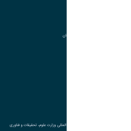
مدیریت تحصیلات تکمیلی
مرکز آموزش های آزاد و تخصصی
گروه جذب و هدایت استعداد های درخشان
تقویم آموزشی
پیوند ها
وزارت علوم، تحقیقات و فناوری
پرتال دانشجویی صندوق رفاه
جست و جوی کتاب
مرکز مطالعات و همکاری های علمی بین المللی وزارت علوم، تحقیقات و فناوری