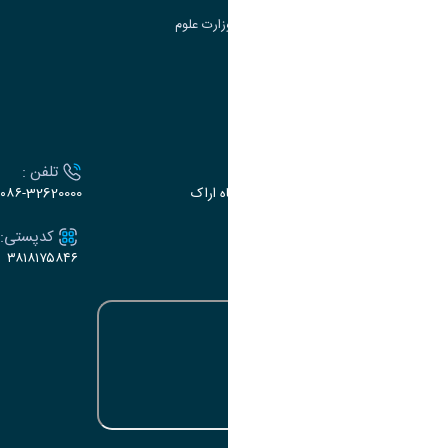
سامانه دریافت و پاسخگویی به شکایات وزارت علوم
سامانه سخا وزارت علوم
ارتباط با دانشگاه
آدرس :
تلفن :
اراک، میدان بسیج، بلوار سردشت، دانشگاه اراک
۰۸۶-32620000
ایمیل:
کدپستی:
۳۸۱۸۱۷۵۸۴۶
e-dabir@araku.ac.ir