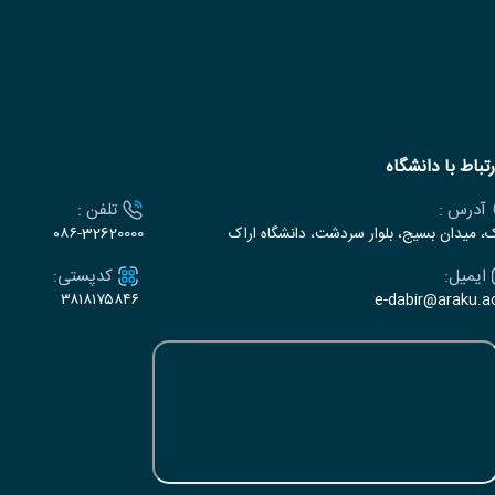
رتباط با دانشگاه
آدرس :
تلفن :
ک، میدان بسیج، بلوار سردشت، دانشگاه اراک
۰۸۶-32620000
ایمیل:
کدپستی:
۳۸۱۸۱۷۵۸۴۶
e-dabir@araku.ac