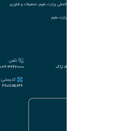
مرکز مطالعات و همکاری های علمی بین المللی وزارت علوم، تحقیقات و فناوری
سامانه دریافت و پاسخگویی به شکایات وزارت علوم
سامانه سخا وزارت علوم
ارتباط با دانشگاه
آدرس :
تلفن :
اراک، میدان بسیج، بلوار سردشت، دانشگاه اراک
۰۸۶-32620000
ایمیل:
کدپستی:
۳۸۱۸۱۷۵۸۴۶
e-dabir@araku.ac.ir