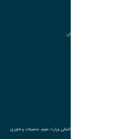
مدیریت تحصیلات تکمیلی
مرکز آموزش های آزاد و تخصصی
گروه جذب و هدایت استعداد های درخشان
تقویم آموزشی
پیوند ها
وزارت علوم، تحقیقات و فناوری
پرتال دانشجویی صندوق رفاه
جست و جوی کتاب
مرکز مطالعات و همکاری های علمی بین المللی وزارت علوم، تحقیقات و فناوری