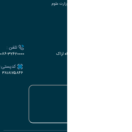
سامانه دریافت و پاسخگویی به شکایات وزارت علوم
سامانه سخا وزارت علوم
ارتباط با دانشگاه
آدرس :
تلفن :
اراک، میدان بسیج، بلوار سردشت، دانشگاه اراک
۰۸۶-32620000
ایمیل:
کدپستی:
۳۸۱۸۱۷۵۸۴۶
e-dabir@araku.ac.ir