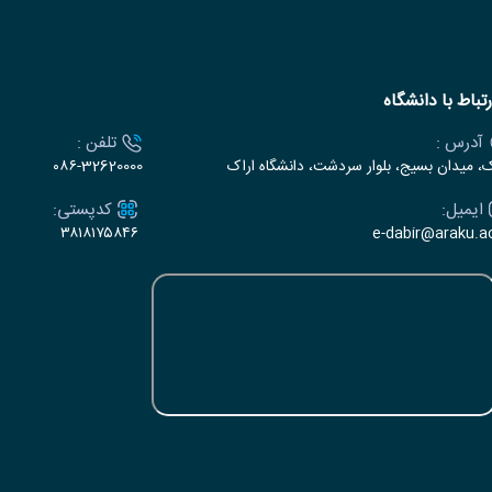
رتباط با دانشگاه
آدرس :
تلفن :
ک، میدان بسیج، بلوار سردشت، دانشگاه اراک
۰۸۶-32620000
ایمیل:
کدپستی:
۳۸۱۸۱۷۵۸۴۶
e-dabir@araku.ac