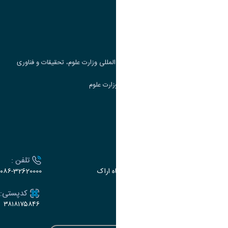
پرتال دانشجویی صندوق رفاه
جست و جوی کتاب
مرکز مطالعات و همکاری های علمی بین المللی وزارت علوم، تحقیقات و فناوری
سامانه دریافت و پاسخگویی به شکایات وزارت علوم
سامانه سخا وزارت علوم
ارتباط با دانشگاه
آدرس :
تلفن :
اراک، میدان بسیج، بلوار سردشت، دانشگاه اراک
۰۸۶-32620000
ایمیل:
کدپستی:
۳۸۱۸۱۷۵۸۴۶
e-dabir@araku.ac.ir