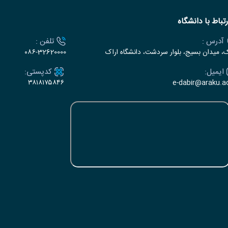
رتباط با دانشگاه
آدرس :
تلفن :
ک، میدان بسیج، بلوار سردشت، دانشگاه اراک
۰۸۶-32620000
ایمیل:
کدپستی:
۳۸۱۸۱۷۵۸۴۶
e-dabir@araku.ac