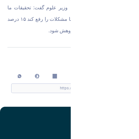
درصد رضایت تولید نمی کند.
وزیر علوم گفت: تحقیقات ما 
کاربردی و علم باید نافع باشد تا مشکلات را رفع کند ۱۵ درصد 
بودجه دانشگاه ها باید صرف پژوهش شود.
اشتراک گذاری
چاپ کردن
تصویر
عنوان اینستاگرام
لینک