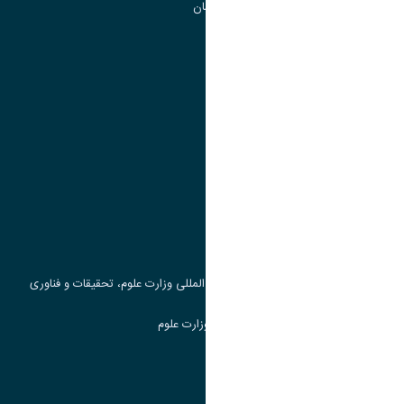
گروه جذب و هدایت استعداد های درخشان
تقویم آموزشی
پیوند ها
وزارت علوم، تحقیقات و فناوری
پرتال دانشجویی صندوق رفاه
جست و جوی کتاب
مرکز مطالعات و همکاری های علمی بین المللی وزارت علوم، تحقیقات و فناوری
سامانه دریافت و پاسخگویی به شکایات وزارت علوم
سامانه سخا وزارت علوم