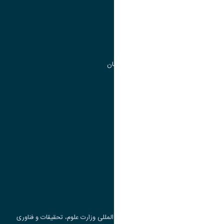
مدیریت تحصیلات تکمیلی
مرکز آموزش های آزاد و تخصصی
گروه جذب و هدایت استعداد های درخشان
تقویم آموزشی
پیوند ها
وزارت علوم، تحقیقات و فناوری
پرتال دانشجویی صندوق رفاه
جست و جوی کتاب
مرکز مطالعات و همکاری های علمی بین المللی وزارت علوم، تحقیقات و فناوری