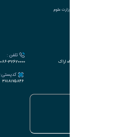
سامانه دریافت و پاسخگویی به شکایات وزارت علوم
سامانه سخا وزارت علوم
ارتباط با دانشگاه
آدرس :
تلفن :
اراک، میدان بسیج، بلوار سردشت، دانشگاه اراک
۰۸۶-32620000
ایمیل:
کدپستی:
۳۸۱۸۱۷۵۸۴۶
e-dabir@araku.ac.ir