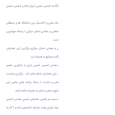
برگزاری این همایش توسط هیات رئیسه دانشگاه به انجمن شیمی ایران ارائه و انجمن شیمی
با برگزاری این همایش در اراک موافقت کرد
.
«دکتر حمید خان محمدی » افزود: برقراری ارتباط علمی و اکادمیک بین دانشگاه ها و محققان
در سراسر کشور و تعامل سازنده با واحدهای صنعتی و معدنی استان مرکزی از جمله مهمترین
اهداف دانشگاه اراک در برگزاری این همایش است
.
وی ادامه داد: با توجه به ظرفیت های صنعتی و معدنی استان مرکزی برگزاری این همایش
نقش مهمی در افزایش ارتباط موفق بین دانشگاه و صنایع به همراه دارد
.
دبیر اجرایی بیست و یکمین همایش شیمی معدنی انجمن شیمی ایران با یادآوری حضور
معاون و مشاورز وزیر صنعت، معدن و تجارت در این همایش خاطر نشان کرد : برگزاری نشست
تخصصی معدنکاران با معاون وزیر صنعت، معدن و تجارت از جمله برنامه های جانبی این
همایش بوده که می تواند نتایج مثبتی برای صنایع و معدن استان به همراه داشته باشد
.
دکتر خان محمدی گفت: ۳۵۰ مقاله به دبیرخانه بیست و یکمین همایش شیمی معدنی انجمن
شیمی ایران ارسال شده است که ۲۸۰ مقاله توسط داوران واجد شرایط تشخیص داده و ۹ اثر به