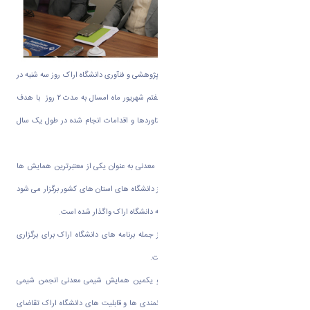
به گزارش روابط عمومی دانشگاه اراک؛ معاون پژوهشی و فنآوری دانشگاه اراک روز سه شنبه در
جمع خبرنگاران گفت: این همایش ششم و هفتم شهریور ماه امسال به مدت ۲ روز با هدف
افزایش تعامل بین محققان و جمع آوری دستاوردها و اقدامات انجام شده در طول یک سال
گذشته برگزار می شود.
«دکتر علیرضا فضلعلی» افزود: همایش شیمی معدنی به عنوان یکی از معتبرترین همایش ها
هر ساله زیر نظر انجمن شیمی ایران در یکی از دانشگاه های استان های کشور برگزار می شود
و میزبانی برگزاری این همایش در سال جاری به دانشگاه اراک واگذار شده است
.
وی ادامه داد: کاربردی کردن مباحث علمی از جمله برنامه های دانشگاه اراک برای برگزاری
هرچه متنوع تر این همایش در سال جاری است
.
دکتر حمید خانمحمدی، دبیر اجرایی بیست و یکمین همایش شیمی معدنی انجمن شیمی
ایران نیز در این نشست گفت: با توجه به توانمندی ها و قابلیت های دانشگاه اراک تقاضای