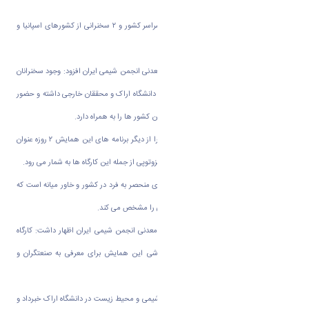
عنوان مقاله برتر انتخاب شده است
.
وی افزود: ۱۳ سخنرانی اعضای هیات علمی سراسر کشور و ۲ سخنرانی از کشورهای اسپانیا و
ایتالیا در این همایش وجود دارد
.
دبیر اجرایی بیست و یکمین همایش شیمی معدنی انجمن شیمی ایران افزود: وجود سخنرانان
خارجی در این همایش نشان از تعامل سازنده دانشگاه اراک و محققان خارجی داشته و حضور
این افراد در اراک افزایش ارتباط دانشگاه با این کشور ها را به همراه دارد
.
دکتر خانمحمدی، برگزاری پنج کارگاه آموزشی را از دیگر برنامه های این همایش ۲ روزه عنوان
کرد و گفت: کارگاه آموزشی دستگاه تشخیص ایزوتوپی از جمله این کارگاه ها به شمار می رود
.
وی ادامه داد: این دستگاه از جمله دستگاه های منحصر به فرد در کشور و خاور میانه است که
در دانشگاه اراک مستقر بوده و نسبت ایزوتوپی را مشخص می کند
.
دبیر اجرایی بیست و یکمین همایش شیمی معدنی انجمن شیمی ایران اظهار داشت: کارگاه
آموزشی
(xrd)
نیز از دیگر کارگاه های آموزشی این همایش برای معرفی به صنعتگران و
معدنکاران برگزار می شود
.
خان محمدی از برگزاری نهمین همایش ملی شیمی و محیط زیست در دانشگاه اراک خبرداد و