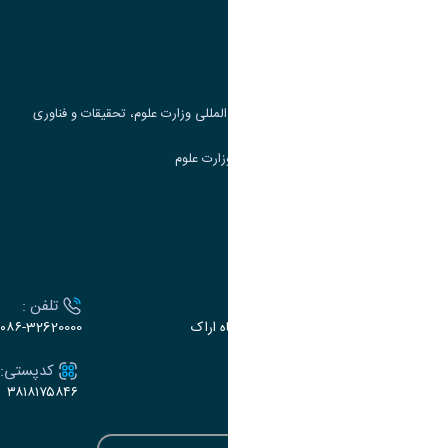
پرتال دانشجویی صندوق رفاه
جست و جوی کتاب
مرکز مطالعات و همکاری های علمی بین المللی وزارت علوم، تحقیقات و فناوری
سامانه دریافت و پاسخگویی به شکایات وزارت علوم
سامانه سخا وزارت علوم
ارتباط با دانشگاه
آدرس :
تلفن :
اراک، میدان بسیج، بلوار سردشت، دانشگاه اراک
۰۸۶-32620000
ایمیل:
کدپستی:
۳۸۱۸۱۷۵۸۴۶
e-dabir@araku.ac.ir