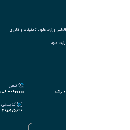
پرتال دانشجویی صندوق رفاه
جست و جوی کتاب
مرکز مطالعات و همکاری های علمی بین المللی وزارت علوم، تحقیقات و فناوری
سامانه دریافت و پاسخگویی به شکایات وزارت علوم
سامانه سخا وزارت علوم
ارتباط با دانشگاه
آدرس :
تلفن :
اراک، میدان بسیج، بلوار سردشت، دانشگاه اراک
۰۸۶-32620000
ایمیل:
کدپستی:
۳۸۱۸۱۷۵۸۴۶
e-dabir@araku.ac.ir