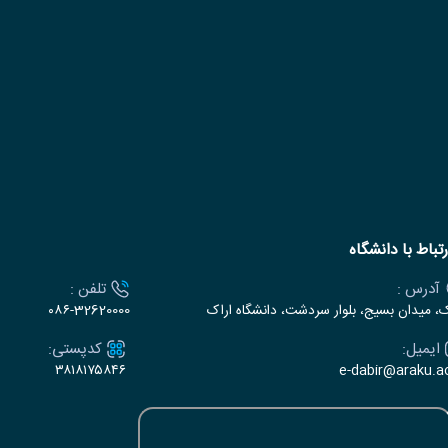
رتباط با دانشگاه
آدرس :
تلفن :
ک، میدان بسیج، بلوار سردشت، دانشگاه اراک
۰۸۶-32620000
ایمیل:
کدپستی:
۳۸۱۸۱۷۵۸۴۶
e-dabir@araku.ac