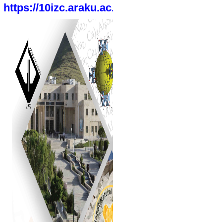
https://10izc.araku.ac.ir/home/ContactUs