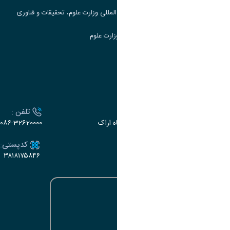
مرکز مطالعات و همکاری های علمی بین المللی وزارت علوم، تحقیقات و فناوری
سامانه دریافت و پاسخگویی به شکایات وزارت علوم
سامانه سخا وزارت علوم
ارتباط با دانشگاه
آدرس :
تلفن :
اراک، میدان بسیج، بلوار سردشت، دانشگاه اراک
۰۸۶-32620000
ایمیل:
کدپستی:
۳۸۱۸۱۷۵۸۴۶
e-dabir@araku.ac.ir