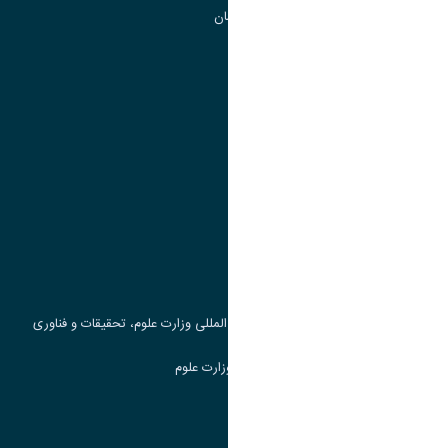
گروه جذب و هدایت استعداد های درخشان
تقویم آموزشی
پیوند ها
وزارت علوم، تحقیقات و فناوری
پرتال دانشجویی صندوق رفاه
جست و جوی کتاب
مرکز مطالعات و همکاری های علمی بین المللی وزارت علوم، تحقیقات و فناوری
سامانه دریافت و پاسخگویی به شکایات وزارت علوم
سامانه سخا وزارت علوم