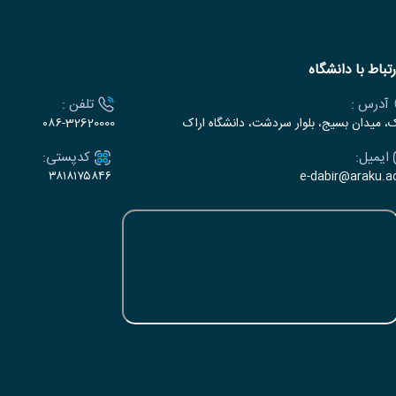
رتباط با دانشگاه
آدرس :
تلفن :
ک، میدان بسیج، بلوار سردشت، دانشگاه اراک
۰۸۶-32620000
ایمیل:
کدپستی:
۳۸۱۸۱۷۵۸۴۶
e-dabir@araku.ac