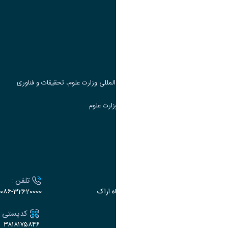
وزارت علوم، تحقیقات و فناوری
پرتال دانشجویی صندوق رفاه
جست و جوی کتاب
مرکز مطالعات و همکاری های علمی بین المللی وزارت علوم، تحقیقات و فناوری
سامانه دریافت و پاسخگویی به شکایات وزارت علوم
سامانه سخا وزارت علوم
ارتباط با دانشگاه
آدرس :
تلفن :
اراک، میدان بسیج، بلوار سردشت، دانشگاه اراک
۰۸۶-32620000
ایمیل:
کدپستی:
۳۸۱۸۱۷۵۸۴۶
e-dabir@araku.ac.ir