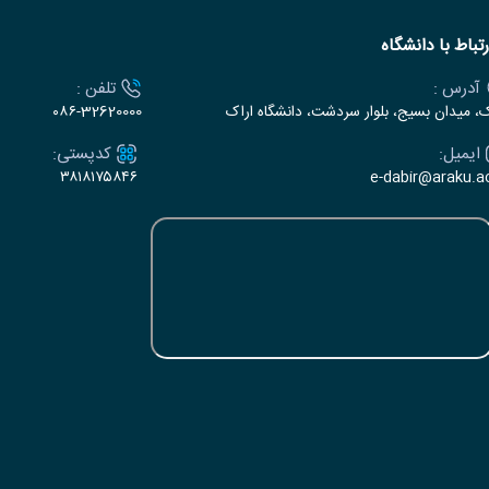
رتباط با دانشگاه
آدرس :
تلفن :
ک، میدان بسیج، بلوار سردشت، دانشگاه اراک
۰۸۶-32620000
ایمیل:
کدپستی:
۳۸۱۸۱۷۵۸۴۶
e-dabir@araku.ac