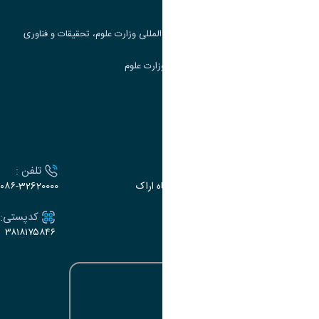
جست و جوی کتاب
مرکز مطالعات و همکاری های علمی بین المللی وزارت علوم، تحقیقات و فناوری
سامانه دریافت و پاسخگویی به شکایات وزارت علوم
سامانه سخا وزارت علوم
ارتباط با دانشگاه
آدرس :
تلفن :
اراک، میدان بسیج، بلوار سردشت، دانشگاه اراک
۰۸۶-32620000
ایمیل:
کدپستی:
۳۸۱۸۱۷۵۸۴۶
e-dabir@araku.ac.ir