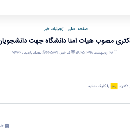
شجویان ورودی ۱۳۹۸
صفحه اصلی
جزئیات خبر
تری مصوب هیات امنا دانشگاه جهت دانشجویان ورو
28 اردیبهشت 1398 04:25
کد خبر : 665471
تعداد بازدید : 7332
اینجا
را کلیک نمائید.
چاپ