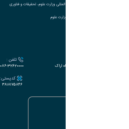
مرکز مطالعات و همکاری های علمی بین المللی وزارت علوم، تحقیقات و فناوری
سامانه دریافت و پاسخگویی به شکایات وزارت علوم
سامانه سخا وزارت علوم
ارتباط با دانشگاه
آدرس :
تلفن :
اراک، میدان بسیج، بلوار سردشت، دانشگاه اراک
۰۸۶-32620000
ایمیل:
کدپستی:
۳۸۱۸۱۷۵۸۴۶
e-dabir@araku.ac.ir