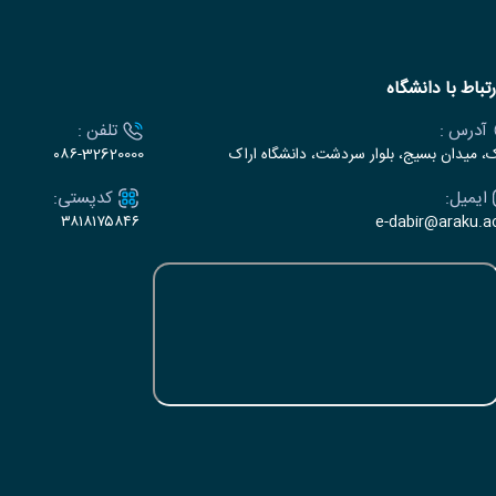
رتباط با دانشگاه
آدرس :
تلفن :
ک، میدان بسیج، بلوار سردشت، دانشگاه اراک
۰۸۶-32620000
ایمیل:
کدپستی:
۳۸۱۸۱۷۵۸۴۶
e-dabir@araku.ac