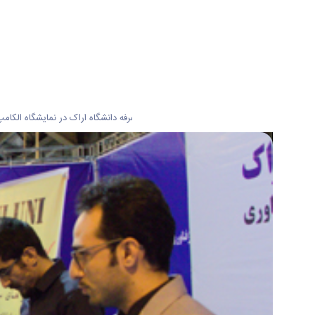
به گزارش روابط عمومی دانشگاه اراک غرفه دانشگاه اراک در نمایشگاه الکامپ از تاریخ 24 الی 28 آبان ماه در محل دائمی برگزاری نمایشگاه های استان مرکزی با حضور گروه فناور بردال و استارتاپ های زرینچه،