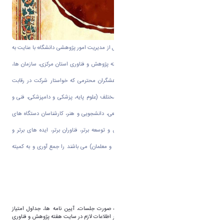
به گزارش روابط عمومی دانشگاه اراک و به نقل از مدیریت امور پژوهشی دانشگاه؛ با عنایت به
اعلام ۱۶ لغایت ۲۲ آذرماه ۱۳۹۸ به عنوان هفته پژوهش و فناوری استان مرکزی، سازمان ها،
نهاد ها و دستگاههای اجرایی اطلاعات پژوهشگران محترمی که خواستار شرکت در رقابت
انتخاب پژوهشگر برتر استان در حوزه های مختلف (علوم پایه، پزشکی و دامپزشکی، فنی و
مهندسی، علوم انسانی، کشاورزی و منابع طبیعی، دانشجویی و هنر، کارشناسان دستگاه های
اجرایی، پژوهشگران جوان، واحدهای تحقیق و توسعه برتر، فناوران برتر، ایده های برتر و
پژوهشگران آزاد، مجلات برتر و دانش آموزی و معلمان) می باشند را جمع آوری و به کمیته
های مربوطه ارسال فرمایند.
لازم به ذکر است:
فرم پرسشنامه انتخاب پژوهشگران به همراه صورت جلسات، آیین نامه ها، جداول امتیاز
دهی، آدرس کمیته های علمی تخصصی و سایر اطلاعات لازم در سایت هفته پژوهش و فناوری