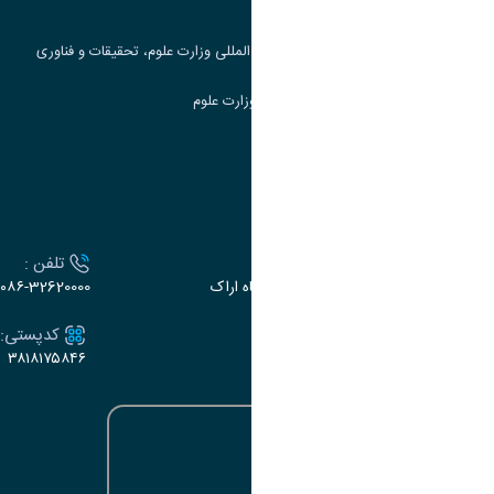
جست و جوی کتاب
مرکز مطالعات و همکاری های علمی بین المللی وزارت علوم، تحقیقات و فناوری
سامانه دریافت و پاسخگویی به شکایات وزارت علوم
سامانه سخا وزارت علوم
ارتباط با دانشگاه
آدرس :
تلفن :
اراک، میدان بسیج، بلوار سردشت، دانشگاه اراک
۰۸۶-32620000
ایمیل:
کدپستی:
۳۸۱۸۱۷۵۸۴۶
e-dabir@araku.ac.ir