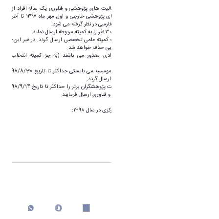
استان مرکزی موجود می باشد.
برای انتخاب پژوهشگران برتر در هر حوزه، فعالیت های پژوهشی و فناوری یک ساله افراد از
سپتامبر ۲۰۱۸ تا سپتامبر ۲۰۱۹ برای فعالیت های پژوهشی خارجی و اول مهر ماه ۱۳۹۷ تا آخر
شهریور ماه ۱۳۹۸ برای فعالیت های پژوهشی فارسی در نظر گرفته می شود.
هر دانشگاه/ موسسه می تواند حداکثر مدارک ۳ نفر را به کمیته مربوطه ارسال نماید.
پرونده هر پژوهشگر می بایستی تنها برای یک کمیته علمی تخصصی ارسال گردد. در غیر این­
صورت نام این پژوهشگر از لیست منتخبان نهایی حذف خواهد شد.
کمیته ها از پذیرش مدارک به صورت انفرادی معذور می باشند (به جز کمیته انتخاب
پژوهشگران آزاد).
کلیه مدارک و اطلاعات پژوهشگران دانشگاه/ موسسه می بایستی حداکثر تا تاریخ 98/8/30
به دبیرخانه کمیته های علمی تخصصی مربوطه ارسال گردد.
کمیته های علمی و تخصصی می بایستی لیست پژوهشگران برتر را حداکثر تا تاریخ 98/9/14
به دبیرخانه مرکزی ستاد برگزاری هفته پژوهش و فناوری ارسال فرمایند.
آدرس سایت هفته پژوهش و فناوری استان مرکزی در سال ۱۳۹۸:
www.researchweek.araku.ac.ir
شماره تماس دبیرخانه مرکزی: ۳۲۶۲۲۰۲۴
اشتراک گذاری
چاپ کردن