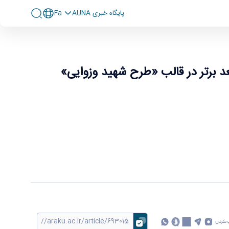
پايگاه خبری AUNA
Fa
ح شهید وزوایی»
د برتر در قالب «طرح شهید وزوایی»
 کردن