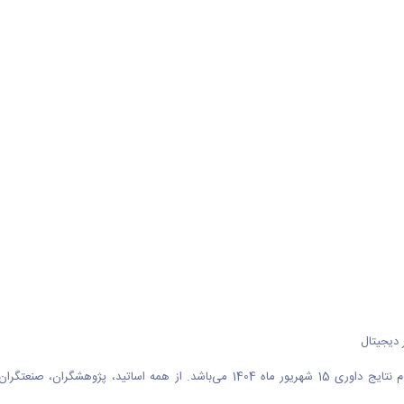
آخرین مهلت ارسال مقالات کامل تا تاریخ 15 مرداد ماه 1404 و زمان اعلام نتایج داوری 15