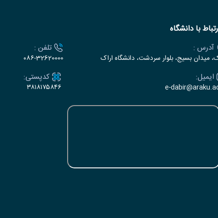
رتباط با دانشگاه
آدرس :
تلفن :
ک، میدان بسیج، بلوار سردشت، دانشگاه اراک
۰۸۶-32620000
ایمیل:
کدپستی:
۳۸۱۸۱۷۵۸۴۶
e-dabir@araku.ac