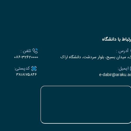
رتباط با دانشگاه
آدرس :
تلفن :
ک، میدان بسیج، بلوار سردشت، دانشگاه اراک
۰۸۶-32620000
ایمیل:
کدپستی:
۳۸۱۸۱۷۵۸۴۶
e-dabir@araku.ac