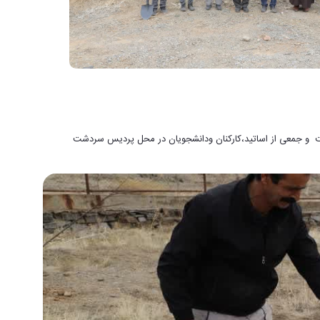
گاه اراک با حضور ریاست و جمعی از اساتید،کارکنان ودانشجویان در محل پردیس سردشت