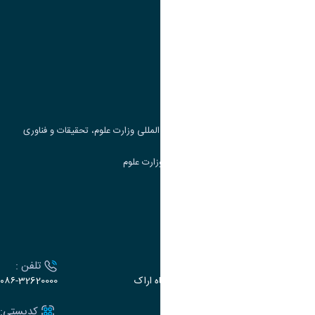
پیوند ها
وزارت علوم، تحقیقات و فناوری
پرتال دانشجویی صندوق رفاه
جست و جوی کتاب
مرکز مطالعات و همکاری های علمی بین المللی وزارت علوم، تحقیقات و فناوری
سامانه دریافت و پاسخگویی به شکایات وزارت علوم
سامانه سخا وزارت علوم
ارتباط با دانشگاه
آدرس :
تلفن :
اراک، میدان بسیج، بلوار سردشت، دانشگاه اراک
۰۸۶-32620000
ایمیل:
کدپستی: