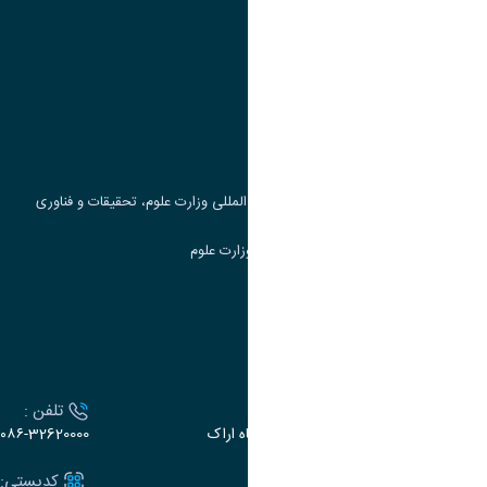
پیوند ها
وزارت علوم، تحقیقات و فناوری
پرتال دانشجویی صندوق رفاه
جست و جوی کتاب
مرکز مطالعات و همکاری های علمی بین المللی وزارت علوم، تحقیقات و فناوری
سامانه دریافت و پاسخگویی به شکایات وزارت علوم
سامانه سخا وزارت علوم
ارتباط با دانشگاه
آدرس :
تلفن :
اراک، میدان بسیج، بلوار سردشت، دانشگاه اراک
۰۸۶-32620000
ایمیل:
کدپستی: