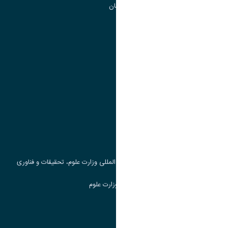
گروه جذب و هدایت استعداد های درخشان
تقویم آموزشی
پیوند ها
وزارت علوم، تحقیقات و فناوری
پرتال دانشجویی صندوق رفاه
جست و جوی کتاب
مرکز مطالعات و همکاری های علمی بین المللی وزارت علوم، تحقیقات و فناوری
سامانه دریافت و پاسخگویی به شکایات وزارت علوم
سامانه سخا وزارت علوم