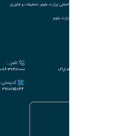
مرکز مطالعات و همکاری های علمی بین المللی وزارت علوم، تحقیقات و فناوری
سامانه دریافت و پاسخگویی به شکایات وزارت علوم
سامانه سخا وزارت علوم
ارتباط با دانشگاه
آدرس :
تلفن :
اراک، میدان بسیج، بلوار سردشت، دانشگاه اراک
۰۸۶-32620000
ایمیل:
کدپستی:
۳۸۱۸۱۷۵۸۴۶
e-dabir@araku.ac.ir