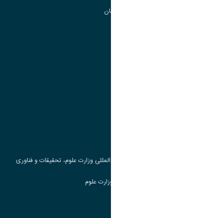
گروه جذب و هدایت استعداد های درخشان
تقویم آموزشی
پیوند ها
وزارت علوم، تحقیقات و فناوری
پرتال دانشجویی صندوق رفاه
جست و جوی کتاب
مرکز مطالعات و همکاری های علمی بین المللی وزارت علوم، تحقیقات و فناوری
سامانه دریافت و پاسخگویی به شکایات وزارت علوم
سامانه سخا وزارت علوم