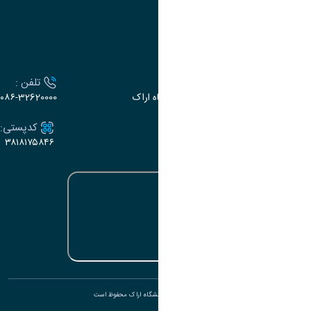
سامانه سخا وزارت علوم
ارتباط با دانشگاه
آدرس :
تلفن :
اراک، میدان بسیج، بلوار سردشت، دانشگاه اراک
۰۸۶-32620000
ایمیل:
کدپستی:
۳۸۱۸۱۷۵۸۴۶
e-dabir@araku.ac.ir
تمامی حقوق برای دانشگاه اراک محفوظ است