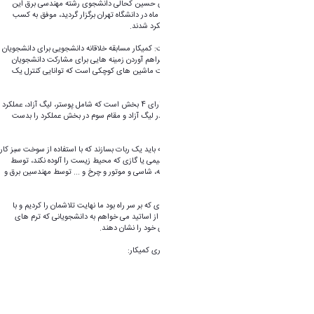
علیرضا بیات دانشجویان رشته مهندسی شیمی و آقای حسین کحالی دانشجوی رشته مهندسی برق این
دانشگاه در مسابقات کشوری کمیکار که در 2و3 آبان ماه در دانشگاه تهران برگزار گردید، موفق به کسب
رتبه اول در بخش لیگ آزاد و رتبه سوم در بخش عملکرد شدند.
احمدی در گفتگو با روابط عمومی دانشگاه اراک گفت: کمیکار مسابقه خلاقانه دانشجویی برای دانشجویان
رشته مهندسی شیمی است و هدف از این مسابقه فراهم آوردن زمینه هایی برای مشارکت دانشجویان
مهندسی شیمی کشور و علاقه مند در طراحی و ساخت ماشین های کوچکی است که توانایی کنترل یک
فرآیند شیمیایی را نشان میدهد.
مسابقات کمیکار که در سطح کشور برگزار می شود دارای 4 بخش است که شامل پوستر، لیگ آزاد، عملکرد
و ایده برتر می باشد که تیم دانشگاه اراک مقام اول در لیگ آزاد و مقام سوم در بخش عملکرد را بدست
آورد.
وی در ادامه بیان نمود: شرکت‌کنندگان در این مسابقه باید یک ربات بسازند که با استفاده از سوخت سبز کار
کند، سوختی که طی یک واکنش شیمیایی یا الکتروشیمی یا گازی که محیط زیست را آلوده نکند، توسط
مهندسین رشته شیمی طراحی می شود و ساخت بدنه، شاسی و موتور و چرخ و ... توسط مهندسین برق و
الکترونیک ساخته می شود.
احمدی در پایان افزود: علیرغم مشکلات و موانع زیادی که بر سر راه بود ما نهایت تلاشمان را کردیم و با
علاقه به کار خود ادامه دادیم و به موفقیت رسیدیم و از اساتید می خواهم به دانشجویانی که ترم های
پایین هستند اعتماد نمایند تا آن ها نیز استعدادهای خود را نشان دهند.
لیست تیم‌های برتر دوازدهمین دوره مسابقات کشوری کمیکار:
بخش عملکرد:
۱. تیم FCV junior از دانشگاه تهران
۲. تیم گلستان از دانشگاه گلستان
۳. تیم رادیکال آزاد از دانشگاه اراک