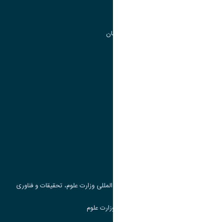
مرکز آموزش های آزاد و تخصصی
گروه جذب و هدایت استعداد های درخشان
تقویم آموزشی
پیوند ها
وزارت علوم، تحقیقات و فناوری
پرتال دانشجویی صندوق رفاه
جست و جوی کتاب
مرکز مطالعات و همکاری های علمی بین المللی وزارت علوم، تحقیقات و فناوری
سامانه دریافت و پاسخگویی به شکایات وزارت علوم