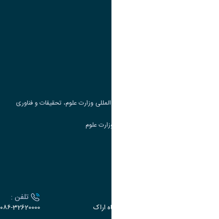
پیوند ها
وزارت علوم، تحقیقات و فناوری
پرتال دانشجویی صندوق رفاه
جست و جوی کتاب
مرکز مطالعات و همکاری های علمی بین المللی وزارت علوم، تحقیقات و فناوری
سامانه دریافت و پاسخگویی به شکایات وزارت علوم
سامانه سخا وزارت علوم
ارتباط با دانشگاه
آدرس :
تلفن :
اراک، میدان بسیج، بلوار سردشت، دانشگاه اراک
۰۸۶-32620000