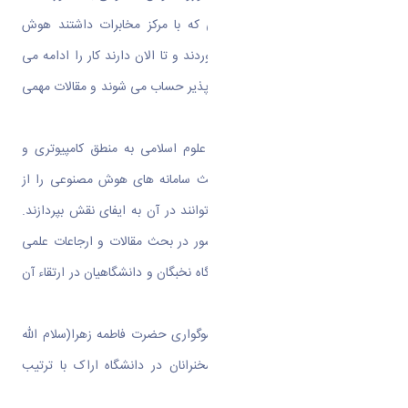
ایشان در سال ۹۵ با قرار تفاهمی که با مرکز مخابرات داشتند هوش
مصنوعی توضیح پذیر را به ایران آوردند و تا الان دارند کار را ادامه می
دهند و پدر هوش مصنوعی توضیح پذیر حساب می شوند و مقالات مهمی
در مجله های معتبر جهانی دارند.
دکتر حسینی در پایان تبدیل زبان علوم اسلامی به منطق کامپیوتری و
همچنین استفاده و همکاری در بحث سامانه های هوش مصنوعی را از
اقداماتی دانست که حوزویان می توانند در آن به ایفای نقش بپردازند.
همچنین با ارائه رتبه بندی های کشور در بحث مقالات و ارجاعات علمی
حوزه ی هوش مصنوعی به بیان جایگاه نخبگان و دانشگاهیان در ارتقاء آن
پرداخت.
لازم به ذکر است با توجه به ایام سوگواری حضرت فاطمه زهرا(سلام الله
علیها) این میزگرد پس از ارائه سخنرانان در دانشگاه اراک با ترتیب
مجلس عزاداری به پایان رسید.