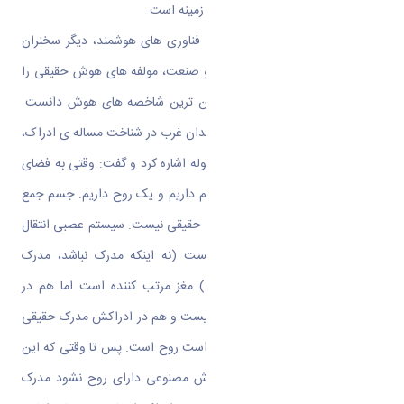
اسلامی پاسخگوی نیازهای ما در این زمینه است.
همچنین معاون علمی ستاد راهبری فناوری های هوشمند، دیگر سخنران
این میزگرد، با تشریح پیوند هوش و صنعت، مولفه های هوش حقیقی را
برشمرد و مساله ادراک را از بنیادین ترین شاخصه های هوش دانست.
وی با اشاره به شائبه و ابهام اندیشمندان غرب در شناخت مساله ی ادراک،
به مباحث فلسفه اسلامی در این مقوله اشاره کرد و گفت: وقتی به فضای
فلسفه اسلامی می آییم ما یک جسم داریم و یک روح داریم. جسم جمع
کننده و دریافت کننده است و مُدرک حقیقی نیست. سیستم عصبی انتقال
دهنده است اما مُدرک حقیقی نیست (نه اینکه مدرک نباشد، مدرک
هست منتها مدرک حقیقی نیست.) مغز مرتب کننده است اما هم در
مرتب کردنش مرتب کننده حقیقی نیست و هم در ادراکش مدرک حقیقی
نیست؛ آن چیزی که مدرک حقیقی است روح است. پس تا وقتی که این
شیء که اسمش را گذاشته ام هوش مصنوعی دارای روح نشود مدرک