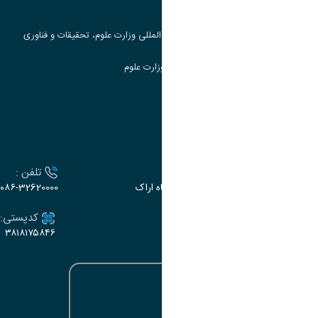
جست و جوی کتاب
مرکز مطالعات و همکاری های علمی بین المللی وزارت علوم، تحقیقات و فناوری
سامانه دریافت و پاسخگویی به شکایات وزارت علوم
سامانه سخا وزارت علوم
ارتباط با دانشگاه
آدرس :
تلفن :
اراک، میدان بسیج، بلوار سردشت، دانشگاه اراک
۰۸۶-32620000
ایمیل:
کدپستی:
۳۸۱۸۱۷۵۸۴۶
e-dabir@araku.ac.ir