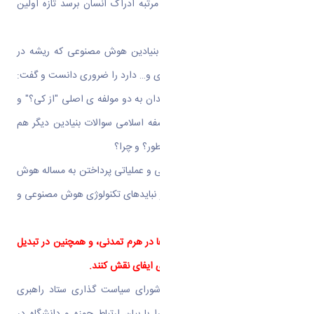
نیست. اگر این شی من بتواند به مرتبه ادراک انسان برسد تازه اولین
قدم هوش اتفاق می افتد.
دکتر سخاوتیان پرداختن به مسائل بنیادین هوش مصنوعی که ریشه در
بحث های آرخلوژی و سپس تکنولوژی و… دارد را ضروری دانست و گفت:
در ریشه های فرهنگ غرب اندیشمندان به دو مولفه ی اصلی "از کی؟" و
"از کجا؟" می پردازند. اما ما در فلسفه اسلامی سوالات بنیادین دیگر هم
داریم؛ از چه کسی؟ از چه چیزی؟ چطور؟ و چرا؟
او همچنین با عنوان سیر مراحل علمی و عملیاتی پرداختن به مساله هوش
مصنوعی، در پایان به فضای بایدها و نبایدهای تکنولوژی هوش مصنوعی و
چالش های اخلاقی آن پرداخت.
حوزویان در تدوین اصول و ارزش ها در هرم تمدنی، و همچنین در تبدیل
زبان علوم اسلامی به منطق کامپیوتری ایفای نقش کنند.
سومین سخنران این مراسم، دبیر شورای سیاست گذاری ستاد راهبری
فناوری های هوشمند سخنان خود را با بیان ارتباط حوزه و دانشگاه در