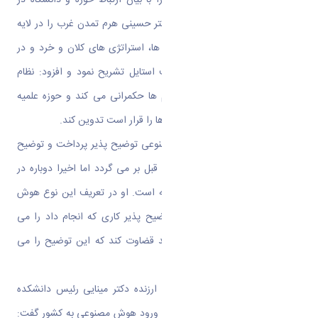
مساله هوش مصنوعی آغاز نمود. دکتر حسینی هرم تمدن غرب را در لایه
های فلسفه، فلسفه مضاف،دکترین ها، استراتژی های کلان و خرد و در
نهایت سبک زندگی یا امریکن لایف استایل تشریح نمود و افزود: نظام
ارزش ها چیزی ست که بر سیستم ها حکمرانی می کند و حوزه علمیه
مرجعی ست که این اصول و ارزش ها را قرار است تدوین کند.
وی در ادامه به تاریخچه هوش مصنوعی توضیح پذیر پرداخت و توضیح
داد: طرح این بحث به ده ها سال قبل بر می گردد اما اخیرا دوباره در
مجامع علمی زنده شده و اوج گرفته است. او در تعریف این نوع هوش
مصنوعی گفت: هوش مصنوعی توضیح پذیر کاری که انجام داد را می
تواند توضیح بدهد و فرد می تواند قضاوت کند که این توضیح را می
پذیرد یا نه؟
او در ارائه گزارشی با بیان خدمات ارزنده دکتر مینایی رئیس دانشکده
کامپیوتر دانشگاه علم و صنعت برای ورود هوش مصنوعی به کشور گفت: