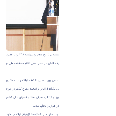
به گزارش روابط عمومی دانشگاه اراک، این نشست در تاریخ سوم اردیبهشت ۱۳۹۸ و با حضور
آقای دکتر کشاورز معاون مرکز تبادلات آکادمیک آلمان در محل آمفی تئاتر دانشکده فنی و
مهندسی دانشگاه اراک برگزار شد.
در این نشست که توسط دفتر همکاری‌های علمی بین المللی دانشگاه اراک و با همکاری
مجدانه آقای دکتر علی رجایی عضو هیات علمی دانشگاه اراک و از اساتید مطرح کشور در حوزه
زبان و ادبیات آلمانی برگزار شد، آقای دکتر کشاورز در ابتدا به معرفی ساختار آموزش عالی کشور
آلمان پرداختند و شباهت های آن با دانشگاه های ایران را یادآور شدند.
در ادامه ایشان به معرفی انواع بورسیه‌ها و حمایت های مالی که توسط
DAAD
ارائه می شود